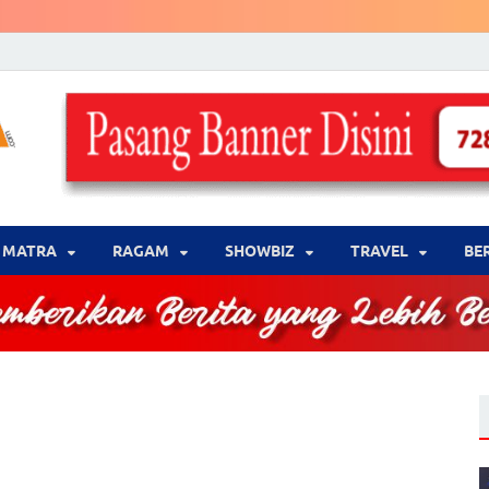
LENSA WARNA .com
Memberikan Berita yang Lebih Berwarna
MATRA
‎RAGAM
‎SHOWBIZ
‎TRAVEL
BE