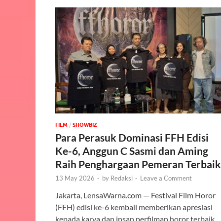
FILM
/
‎SHOWBIZ
Para Perasuk Dominasi FFH Edisi
Ke-6, Anggun C Sasmi dan Aming
Raih Penghargaan Pemeran Terbaik
13 May 2026
-
by
Redaksi
-
Leave a Comment
Jakarta, LensaWarna.com — Festival Film Horor
(FFH) edisi ke-6 kembali memberikan apresiasi
kepada karya dan insan perfilman horor terbaik