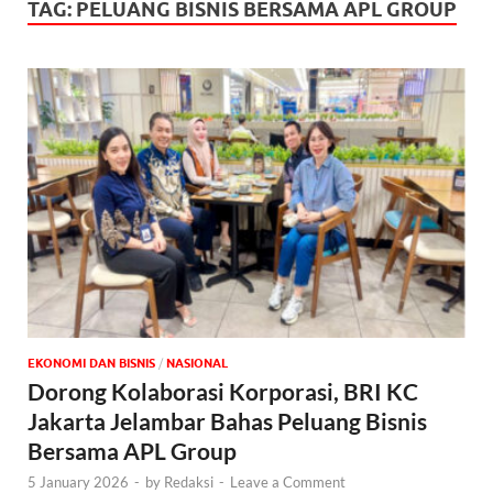
TAG:
PELUANG BISNIS BERSAMA APL GROUP
EKONOMI DAN BISNIS
/
NASIONAL
Dorong Kolaborasi Korporasi, BRI KC
Jakarta Jelambar Bahas Peluang Bisnis
Bersama APL Group
5 January 2026
-
by
Redaksi
-
Leave a Comment