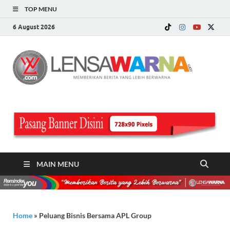
TOP MENU
6 August 2026
LE
Memberi
Berita ya
WA
Lebih
Berwarn
.c
MAIN MENU
Home
»
Peluang Bisnis Bersama APL Group