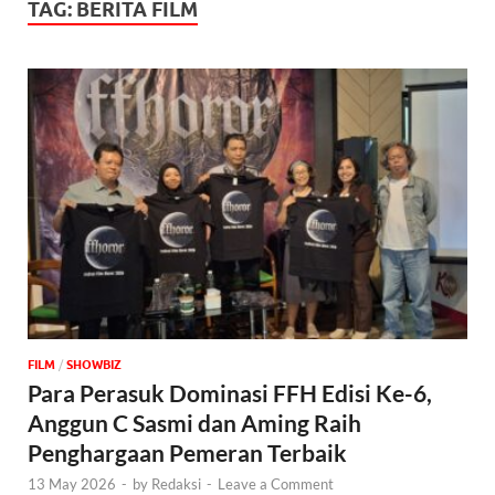
TAG:
BERITA FILM
FILM
/
‎SHOWBIZ
Para Perasuk Dominasi FFH Edisi Ke-6,
Anggun C Sasmi dan Aming Raih
Penghargaan Pemeran Terbaik
13 May 2026
-
by
Redaksi
-
Leave a Comment