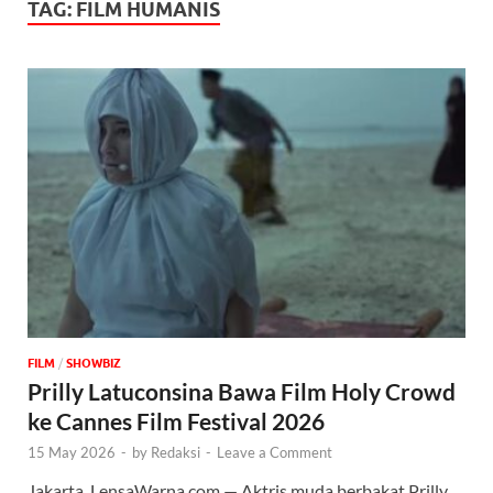
TAG:
FILM HUMANIS
FILM
/
‎SHOWBIZ
Prilly Latuconsina Bawa Film Holy Crowd
ke Cannes Film Festival 2026
15 May 2026
-
by
Redaksi
-
Leave a Comment
Jakarta, LensaWarna.com — Aktris muda berbakat Prilly