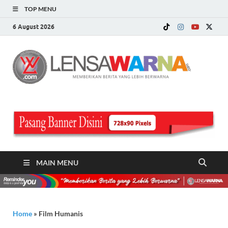
TOP MENU
6 August 2026
LE
Memberi
Berita ya
WA
Lebih
Berwarn
.c
MAIN MENU
Home
»
Film Humanis