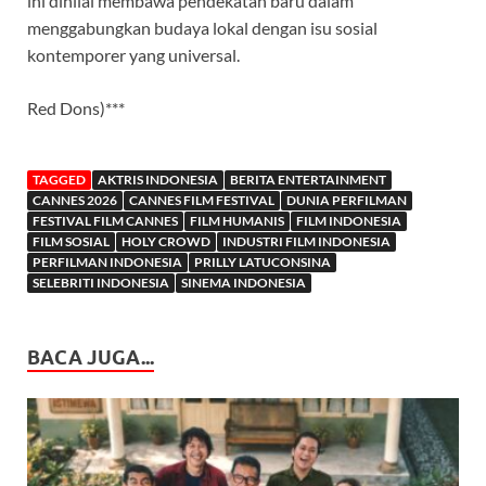
ini dinilai membawa pendekatan baru dalam
menggabungkan budaya lokal dengan isu sosial
kontemporer yang universal.
Red Dons)***
TAGGED
AKTRIS INDONESIA
BERITA ENTERTAINMENT
CANNES 2026
CANNES FILM FESTIVAL
DUNIA PERFILMAN
FESTIVAL FILM CANNES
FILM HUMANIS
FILM INDONESIA
FILM SOSIAL
HOLY CROWD
INDUSTRI FILM INDONESIA
PERFILMAN INDONESIA
PRILLY LATUCONSINA
SELEBRITI INDONESIA
SINEMA INDONESIA
BACA JUGA...