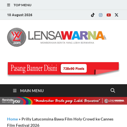
TOP MENU
10 August 2026
LE
Memberi
Berita ya
WA
Lebih
Berwarn
.c
MAIN MENU
Home
»
Prilly Latuconsina Bawa Film Holy Crowd ke Cannes
Film Festival 2026