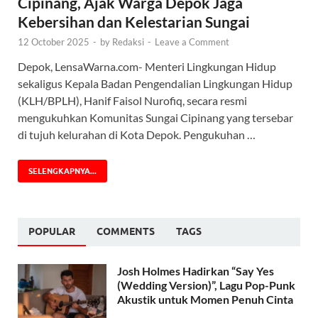
Cipinang, Ajak Warga Depok Jaga
Kebersihan dan Kelestarian Sungai
12 October 2025
-
by
Redaksi
-
Leave a Comment
Depok, LensaWarna.com- Menteri Lingkungan Hidup
sekaligus Kepala Badan Pengendalian Lingkungan Hidup
(KLH/BPLH), Hanif Faisol Nurofiq, secara resmi
mengukuhkan Komunitas Sungai Cipinang yang tersebar
di tujuh kelurahan di Kota Depok. Pengukuhan …
SELENGKAPNYA...
POPULAR
COMMENTS
TAGS
Josh Holmes Hadirkan “Say Yes
(Wedding Version)”, Lagu Pop-Punk
Akustik untuk Momen Penuh Cinta