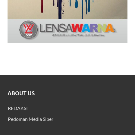
ABOUT US
REDAKSI
Pedoman Media Siber