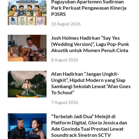
Paguyuban Apartemen Sudirman
Park Perkuat Pengawasan Kinerja
P3SRS
10 August 2026
Josh Holmes Hadirkan “Say Yes
(Wedding Version)”, Lagu Pop-Punk
Akustik untuk Momen Penuh Cinta
8 August 2026
Afan Hadirkan “Jangan Ungkit-
Ungkit”, Hipdut Modern yang Siap
Sambangi Sekolah Lewat “Afan Goes
To School”
7 August 2026
“Terbelah Jadi Dua” Melejit di
Platform Digital, Gloria Jessica dan
Ade Govinda Tuai Prestasi Lewat
Soundtrack Sinetron SCTV