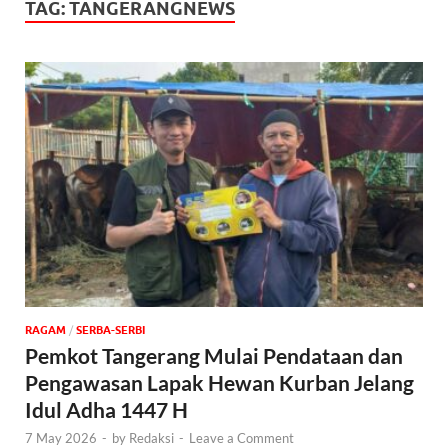
TAG:
TANGERANGNEWS
‎RAGAM
/
SERBA-SERBI
Pemkot Tangerang Mulai Pendataan dan
Pengawasan Lapak Hewan Kurban Jelang
Idul Adha 1447 H
7 May 2026
-
by
Redaksi
-
Leave a Comment