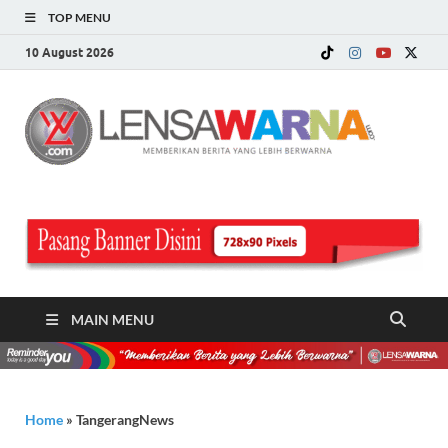
TOP MENU
10 August 2026
LE
Memberi
Berita ya
WA
Lebih
Berwarn
.c
MAIN MENU
Home
»
TangerangNews