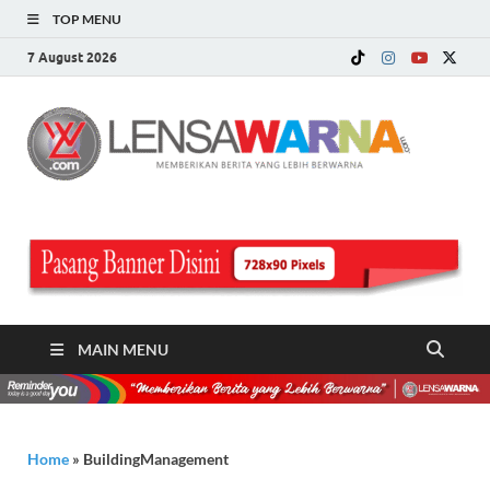
TOP MENU
7 August 2026
LE
Memberi
Berita ya
WA
Lebih
Berwarn
.c
MAIN MENU
Home
»
BuildingManagement