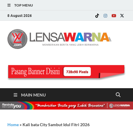
TOP MENU
8 August 2026
LE
Memberi
Berita ya
WA
Lebih
Berwarn
.c
MAIN MENU
Home
»
Kali bata City Sambut Idul Fitri 2026