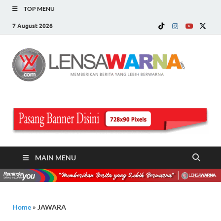
TOP MENU
7 August 2026
LE
Memberi
Berita ya
WA
Lebih
Berwarn
.c
MAIN MENU
Home
»
JAWARA