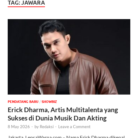
TAG:
JAWARA
PENDATANG BARU
/
‎SHOWBIZ
Erick Dharma, Artis Multitalenta yang
Sukses di Dunia Musik Dan Akting
8 May 2026
-
by
Redaksi
-
Leave a Comment
Jakarta, LensaWarna.com – Nama Erick Dharma dikenal