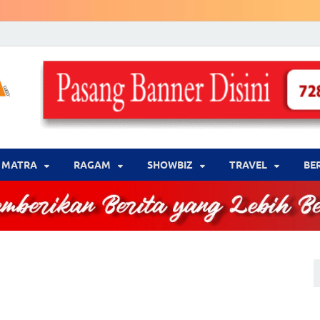
LENSA WARNA .com
Memberikan Berita yang Lebih Berwarna
MATRA
‎RAGAM
‎SHOWBIZ
‎TRAVEL
BE