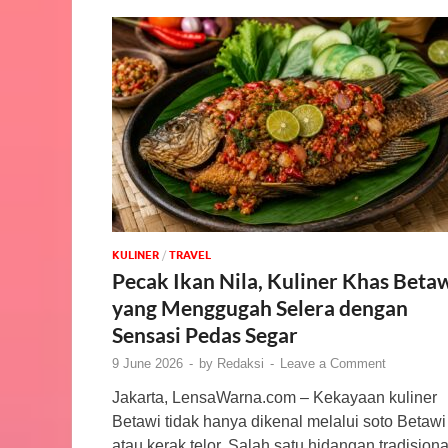
KULINER
/
‎TRAVEL
Pecak Ikan Nila, Kuliner Khas Beta
yang Menggugah Selera dengan
Sensasi Pedas Segar
9 June 2026
-
by
Redaksi
-
Leave a Comment
Jakarta, LensaWarna.com – Kekayaan kuliner
Betawi tidak hanya dikenal melalui soto Betawi
atau kerak telor. Salah satu hidangan tradisiona