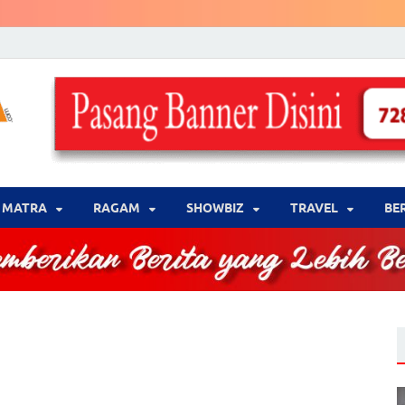
LENSA WARNA .com
Memberikan Berita yang Lebih Berwarna
MATRA
‎RAGAM
‎SHOWBIZ
‎TRAVEL
BE