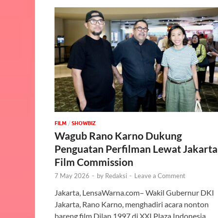
FILM
/
‎SHOWBIZ
Wagub Rano Karno Dukung
Penguatan Perfilman Lewat Jakarta
Film Commission
7 May 2026
-
by
Redaksi
-
Leave a Comment
Jakarta, LensaWarna.com– Wakil Gubernur DKI
Jakarta, Rano Karno, menghadiri acara nonton
bareng film Dilan 1997 di XXI Plaza Indonesia,