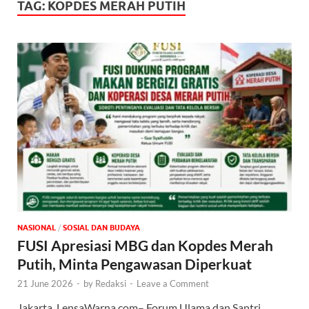
TAG:
KOPDES MERAH PUTIH
NASIONAL
/
SOSIAL DAN BUDAYA
FUSI Apresiasi MBG dan Kopdes Merah
Putih, Minta Pengawasan Diperkuat
21 June 2026
-
by
Redaksi
-
Leave a Comment
Jakarta, LensaWarna.com– Forum Ulama dan Santri