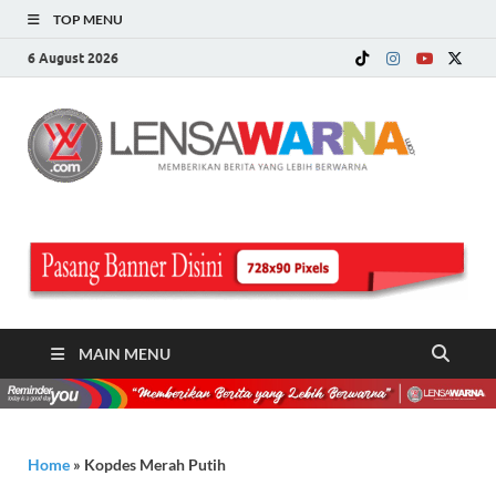
TOP MENU
6 August 2026
LE
Memberi
Berita ya
WA
Lebih
Berwarn
.c
MAIN MENU
Home
»
Kopdes Merah Putih