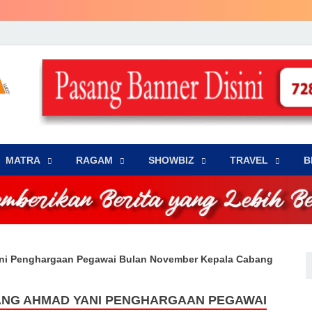
LENSA WARNA .com
Memberikan Berita yang Lebih Berwarna
MATRA
‎RAGAM
‎SHOWBIZ
‎TRAVEL
B
ni Penghargaan Pegawai Bulan November Kepala Cabang
ANG AHMAD YANI PENGHARGAAN PEGAWAI