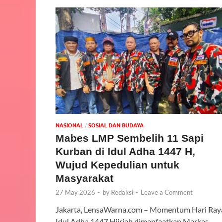
NASIONAL
/
SOSIAL DAN BUDAYA
Mabes LMP Sembelih 11 Sapi
Kurban di Idul Adha 1447 H,
Wujud Kepedulian untuk
Masyarakat
27 May 2026
-
by
Redaksi
-
Leave a Comment
Jakarta, LensaWarna.com – Momentum Hari Ray
Idul Adha 1447 Hijriah dimanfaatkan Markas