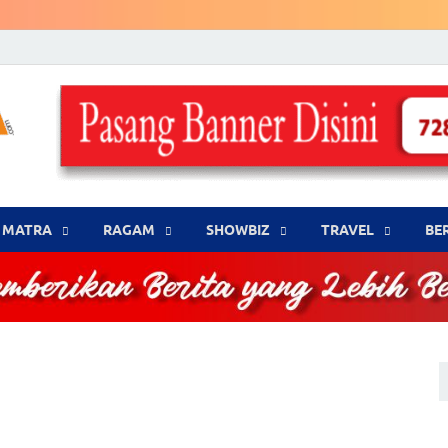
LENSA WARNA .com
Memberikan Berita yang Lebih Berwarna
MATRA
‎RAGAM
‎SHOWBIZ
‎TRAVEL
BE