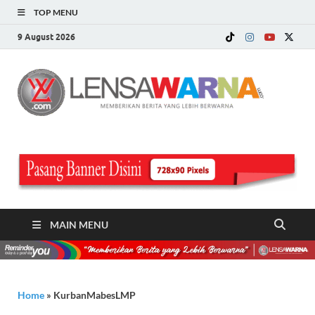
TOP MENU
9 August 2026
LE
Memberi
Berita ya
WA
Lebih
Berwarn
.c
MAIN MENU
Home
»
KurbanMabesLMP