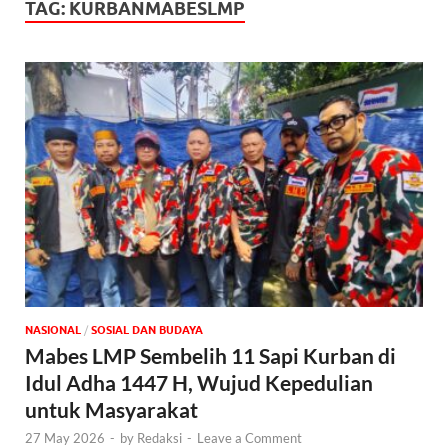
TAG:
KURBANMABESLMP
NASIONAL
/
SOSIAL DAN BUDAYA
Mabes LMP Sembelih 11 Sapi Kurban di
Idul Adha 1447 H, Wujud Kepedulian
untuk Masyarakat
27 May 2026
-
by
Redaksi
-
Leave a Comment