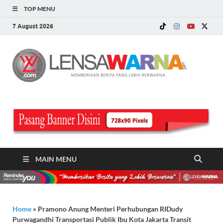
TOP MENU
7 August 2026
LE
Memberi
Berita ya
WA
Lebih
Berwarn
.c
MAIN MENU
Home
»
Pramono Anung Menteri Perhubungan RIDudy
Purwagandhi Transportasi Publik Ibu Kota Jakarta Transit