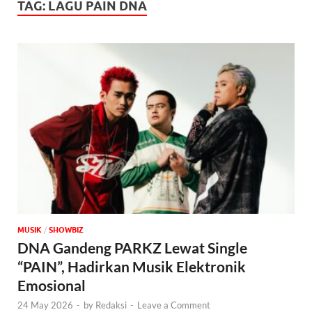
TAG:
LAGU PAIN DNA
MUSIK
/
‎SHOWBIZ
DNA Gandeng PARKZ Lewat Single
“PAIN”, Hadirkan Musik Elektronik
Emosional
24 May 2026
-
by
Redaksi
-
Leave a Comment