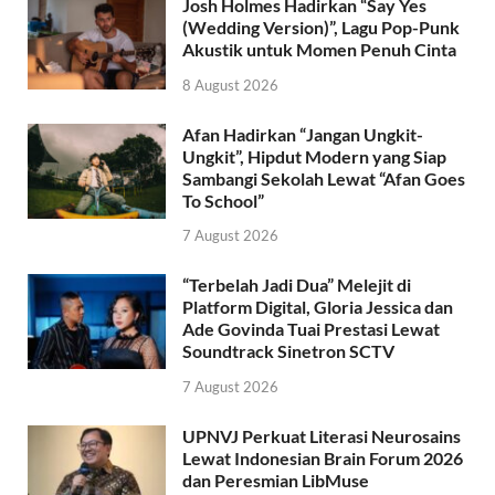
Josh Holmes Hadirkan “Say Yes
(Wedding Version)”, Lagu Pop-Punk
Akustik untuk Momen Penuh Cinta
8 August 2026
Afan Hadirkan “Jangan Ungkit-
Ungkit”, Hipdut Modern yang Siap
Sambangi Sekolah Lewat “Afan Goes
To School”
7 August 2026
“Terbelah Jadi Dua” Melejit di
Platform Digital, Gloria Jessica dan
Ade Govinda Tuai Prestasi Lewat
Soundtrack Sinetron SCTV
7 August 2026
UPNVJ Perkuat Literasi Neurosains
Lewat Indonesian Brain Forum 2026
dan Peresmian LibMuse