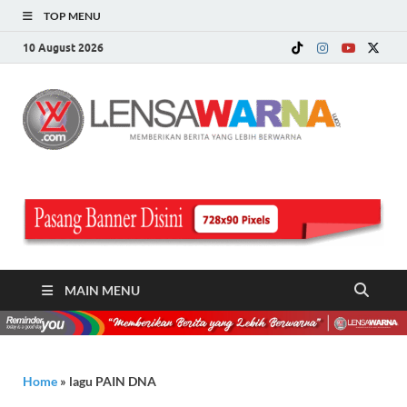
TOP MENU
10 August 2026
LE
Memberi
Berita ya
WA
Lebih
Berwarn
.c
MAIN MENU
Home
»
lagu PAIN DNA