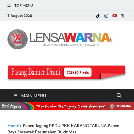
TOP MENU
7 August 2026
LE
Memberi
Berita ya
WA
Lebih
Berwarn
.c
MAIN MENU
Home
»
Panen Jagung PPDU PKK KARANG TARUNA.Panen
Raya Serentak Perumahan Bukit Mas