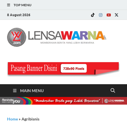
TOP MENU
8 August 2026
LE
Memberi
Berita ya
WA
Lebih
Berwarn
.c
MAIN MENU
Home
»
Agribisnis