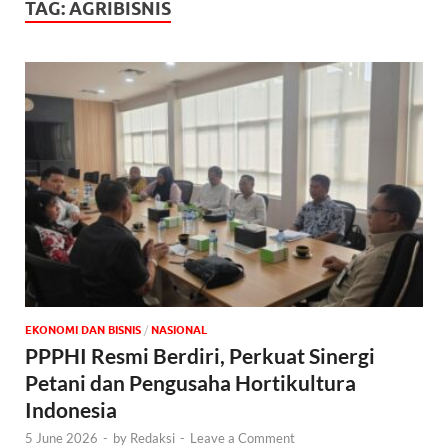
TAG:
AGRIBISNIS
EKONOMI DAN BISNIS
/
NASIONAL
PPPHI Resmi Berdiri, Perkuat Sinergi
Petani dan Pengusaha Hortikultura
Indonesia
5 June 2026
-
by
Redaksi
-
Leave a Comment