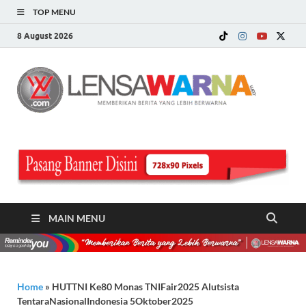
TOP MENU
8 August 2026
LE
Memberi
Berita ya
WA
Lebih
Berwarn
.c
MAIN MENU
Home
»
HUTTNI Ke80 Monas TNIFair2025 Alutsista
TentaraNasionalIndonesia 5Oktober2025