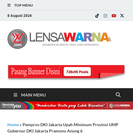
TOP MENU
8 August 2026
LE
Memberi
Berita ya
WA
Lebih
Berwarn
.c
MAIN MENU
Home
»
Pemprov DKI Jakarta Upah Minimum Provinsi UMP
Gubernur DKI Jakarta Pramono Anung 6