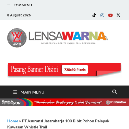
TOP MENU
8 August 2026
LE
Memberi
Berita ya
WA
Lebih
Berwarn
.c
MAIN MENU
Home
»
PT.Asuransi Jassraharja 100 Bibit Pohon Pelepak
Kawasan Whistle Trail