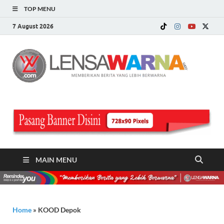
TOP MENU
7 August 2026
LE
Memberi
Berita ya
WA
Lebih
Berwarn
.c
MAIN MENU
Home
»
KOOD Depok