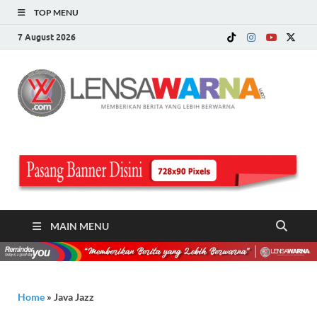
TOP MENU
7 August 2026
LE
Memberi
Berita ya
WA
Lebih
Berwarn
.c
MAIN MENU
Home
»
Java Jazz