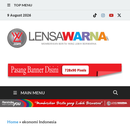
TOP MENU
9 August 2026
LE
Memberi
Berita ya
WA
Lebih
Berwarn
.c
MAIN MENU
Home
»
ekonomi Indonesia