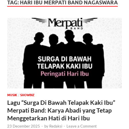
TAG:
HARI IBU MERPATI BAND NAGASWARA
MUSIK
/
‎SHOWBIZ
Lagu “Surga Di Bawah Telapak Kaki Ibu”
Merpati Band: Karya Abadi yang Tetap
Menggetarkan Hati di Hari Ibu
23 December 2025
-
by
Redaksi
-
Leave a Comment