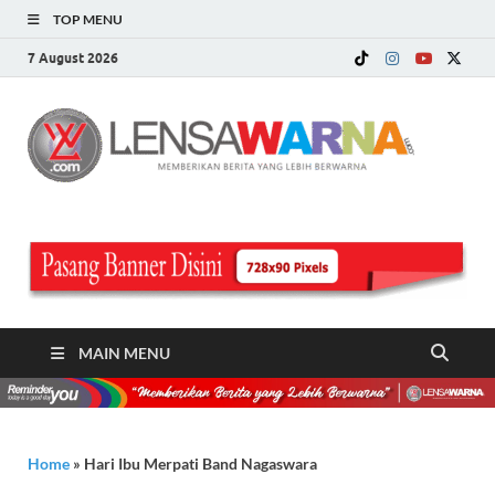
TOP MENU
7 August 2026
LE
Memberi
Berita ya
WA
Lebih
Berwarn
.c
MAIN MENU
Home
»
Hari Ibu Merpati Band Nagaswara