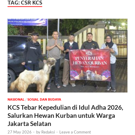
TAG:
CSR KCS
NASIONAL
/
SOSIAL DAN BUDAYA
KCS Tebar Kepedulian di Idul Adha 2026,
Salurkan Hewan Kurban untuk Warga
Jakarta Selatan
27 May 2026
-
by
Redaksi
-
Leave a Comment