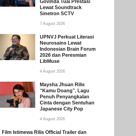
Govinda Tuai Prestasi
Lewat Soundtrack
Sinetron SCTV
7 August 2026
UPNVJ Perkuat Literasi
Neurosains Lewat
Indonesian Brain Forum
2026 dan Peresmian
LibMuse
4 August 2026
Maysha Jhuan Rilis
“Kamu Doang”, Lagu
Penuh Penyangkalan
Cinta dengan Sentuhan
Japanese City Pop
4 August 2026
Film Istimewa Rilis Official Trailer dan