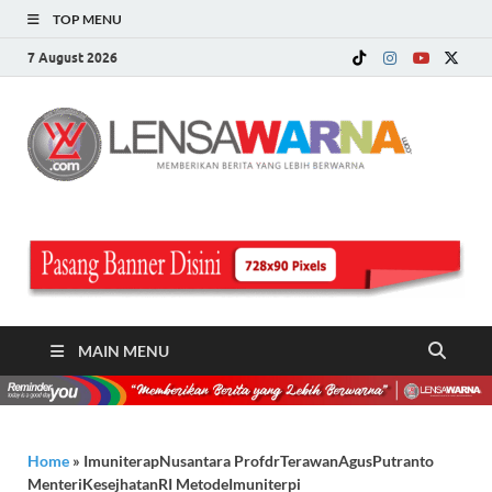
TOP MENU
7 August 2026
LE
Memberi
Berita ya
WA
Lebih
Berwarn
.c
MAIN MENU
Home
»
ImuniterapNusantara ProfdrTerawanAgusPutranto
MenteriKesejhatanRI MetodeImuniterpi