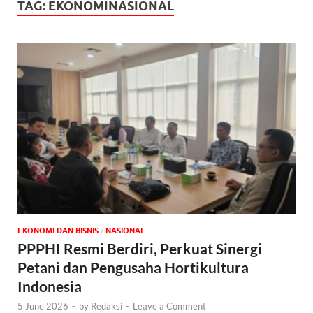
TAG:
EKONOMINASIONAL
EKONOMI DAN BISNIS
/
NASIONAL
PPPHI Resmi Berdiri, Perkuat Sinergi
Petani dan Pengusaha Hortikultura
Indonesia
5 June 2026
-
by
Redaksi
-
Leave a Comment