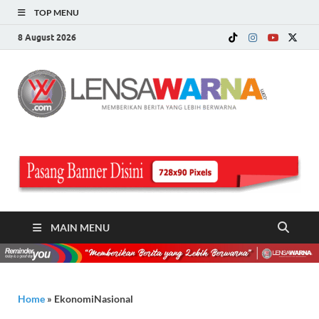
TOP MENU
8 August 2026
LE
Memberi
Berita ya
WA
Lebih
Berwarn
.c
MAIN MENU
Home
»
EkonomiNasional