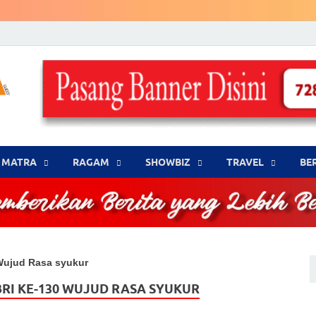
LENSA WARNA .com
Memberikan Berita yang Lebih Berwarna
MATRA
‎RAGAM
‎SHOWBIZ
‎TRAVEL
BE
Wujud Rasa syukur
RI KE-130 WUJUD RASA SYUKUR