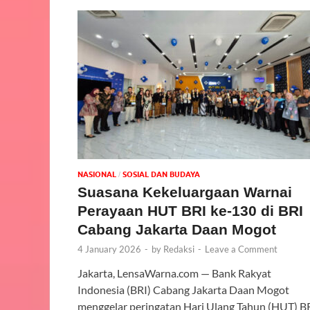
NASIONAL
SOSIAL DAN BUDAYA
/
Suasana Kekeluargaan Warnai
Perayaan HUT BRI ke-130 di BRI
Cabang Jakarta Daan Mogot
4 January 2026
-
by
Redaksi
-
Leave a Comment
Jakarta, LensaWarna.com — Bank Rakyat
Indonesia (BRI) Cabang Jakarta Daan Mogot
menggelar peringatan Hari Ulang Tahun (HUT) B