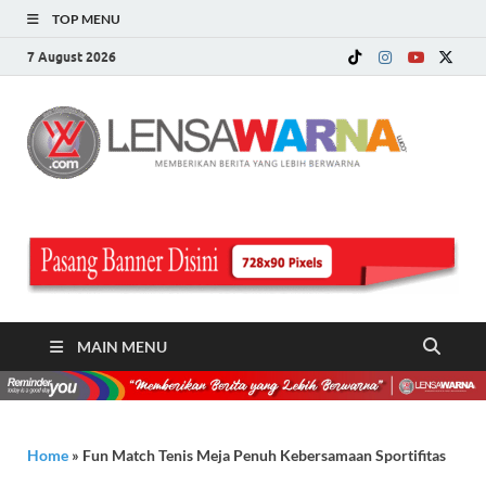
TOP MENU
7 August 2026
LE
Memberi
Berita ya
WA
Lebih
Berwarn
.c
MAIN MENU
Home
»
Fun Match Tenis Meja Penuh Kebersamaan Sportifitas