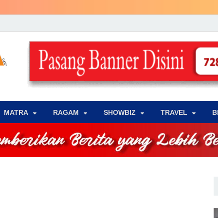
LENSA WARNA .com
Memberikan Berita yang Lebih Berwarna
MATRA
‎RAGAM
‎SHOWBIZ
‎TRAVEL
B