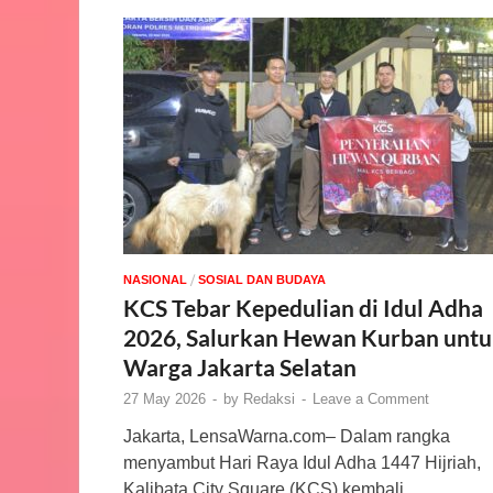
/
NASIONAL
SOSIAL DAN BUDAYA
KCS Tebar Kepedulian di Idul Adha
2026, Salurkan Hewan Kurban unt
Warga Jakarta Selatan
27 May 2026
-
by
Redaksi
-
Leave a Comment
Jakarta, LensaWarna.com– Dalam rangka
menyambut Hari Raya Idul Adha 1447 Hijriah,
Kalibata City Square (KCS) kembali