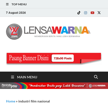
TOP MENU
7 August 2026
LE
Memberi
Berita ya
WA
Lebih
Berwarn
.c
MAIN MENU
Home
»
industri film nasional