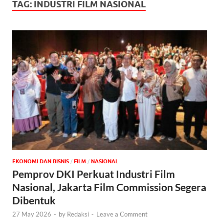
TAG:
INDUSTRI FILM NASIONAL
EKONOMI DAN BISNIS
/
FILM
/
NASIONAL
Pemprov DKI Perkuat Industri Film
Nasional, Jakarta Film Commission Segera
Dibentuk
27 May 2026
-
by
Redaksi
-
Leave a Comment