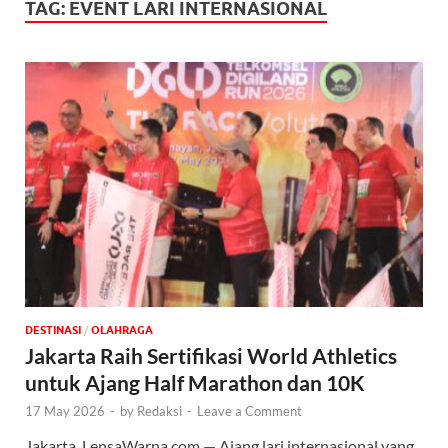
TAG:
EVENT LARI INTERNASIONAL
DESTINASI
/
OLAHRAGA
Jakarta Raih Sertifikasi World Athletics
untuk Ajang Half Marathon dan 10K
17 May 2026
-
by
Redaksi
-
Leave a Comment
Jakarta, LensaWarna.com — Ajang lari internasional yang