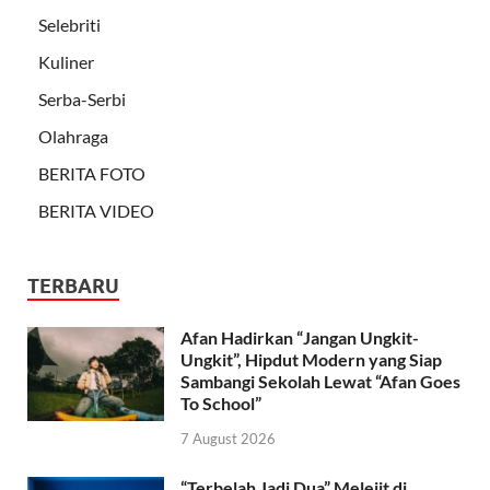
Selebriti
Kuliner
Serba-Serbi
Olahraga
BERITA FOTO
BERITA VIDEO
TERBARU
Afan Hadirkan “Jangan Ungkit-
Ungkit”, Hipdut Modern yang Siap
Sambangi Sekolah Lewat “Afan Goes
To School”
7 August 2026
“Terbelah Jadi Dua” Melejit di