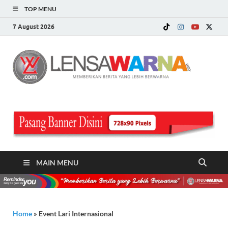
TOP MENU
7 August 2026
LE
Memberi
Berita ya
WA
Lebih
Berwarn
.c
MAIN MENU
Home
»
Event Lari Internasional