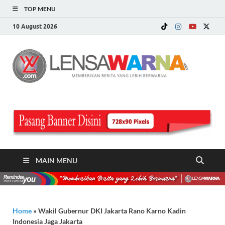
TOP MENU
10 August 2026
LE
Memberi
Berita ya
WA
Lebih
Berwarn
.c
MAIN MENU
Home
»
Wakil Gubernur DKI Jakarta Rano Karno Kadin
Indonesia Jaga Jakarta