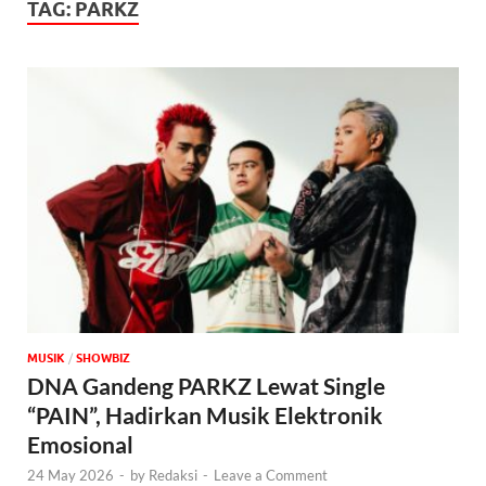
TAG:
PARKZ
MUSIK
/
‎SHOWBIZ
DNA Gandeng PARKZ Lewat Single
“PAIN”, Hadirkan Musik Elektronik
Emosional
24 May 2026
-
by
Redaksi
-
Leave a Comment