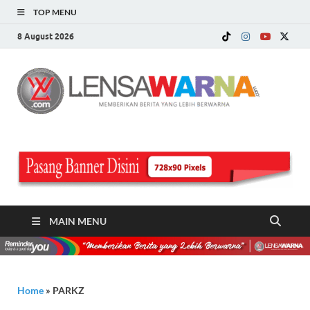
TOP MENU
8 August 2026
LE
Memberi
Berita ya
WA
Lebih
Berwarn
.c
MAIN MENU
Home
»
PARKZ