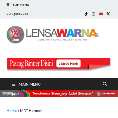
TOP MENU
9 August 2026
LE
Memberi
Berita ya
WA
Lebih
Berwarn
.c
MAIN MENU
Home
»
MRT Harmoni