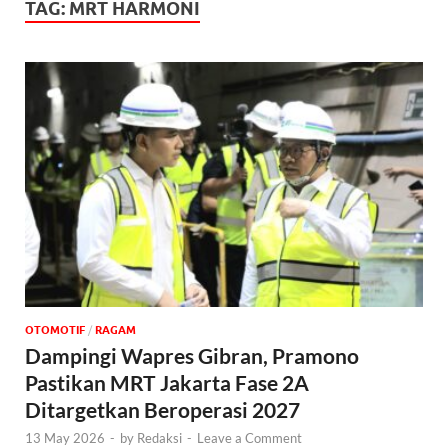
TAG:
MRT HARMONI
OTOMOTIF
/
‎RAGAM
Dampingi Wapres Gibran, Pramono
Pastikan MRT Jakarta Fase 2A
Ditargetkan Beroperasi 2027
13 May 2026
-
by
Redaksi
-
Leave a Comment