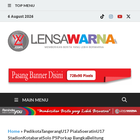
TOP MENU
6 August 2026
LE
Memberi
Berita ya
WA
Lebih
Berwarn
.c
MAIN MENU
Home
»
PedikotaTangerangU17 PialaSoeratinU17
StadionKotabaratSolo PSPorkap BangkaBelitung