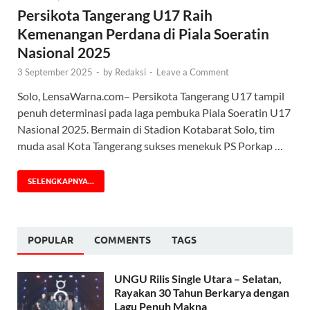
Persikota Tangerang U17 Raih
Kemenangan Perdana di Piala Soeratin
Nasional 2025
3 September 2025
-
by
Redaksi
-
Leave a Comment
Solo, LensaWarna.com– Persikota Tangerang U17 tampil
penuh determinasi pada laga pembuka Piala Soeratin U17
Nasional 2025. Bermain di Stadion Kotabarat Solo, tim
muda asal Kota Tangerang sukses menekuk PS Porkap …
SELENGKAPNYA...
POPULAR
COMMENTS
TAGS
UNGU Rilis Single Utara – Selatan,
Rayakan 30 Tahun Berkarya dengan
Lagu Penuh Makna