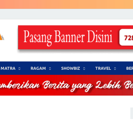
LENSA WARNA .com
Memberikan Berita yang Lebih Berwarna
MATRA
‎RAGAM
‎SHOWBIZ
‎TRAVEL
BE