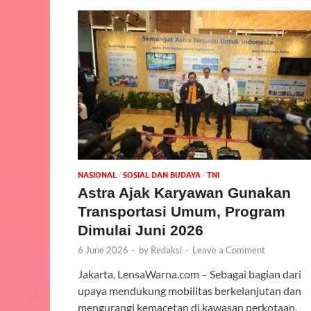
NASIONAL
SOSIAL DAN BUDAYA
TNI
/
/
Astra Ajak Karyawan Gunakan
Transportasi Umum, Program
Dimulai Juni 2026
6 June 2026
-
by
Redaksi
-
Leave a Comment
Jakarta, LensaWarna.com – Sebagai bagian dari
upaya mendukung mobilitas berkelanjutan dan
mengurangi kemacetan di kawasan perkotaan,