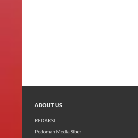
ABOUT US
REDAKSI
Pedoman Media Siber