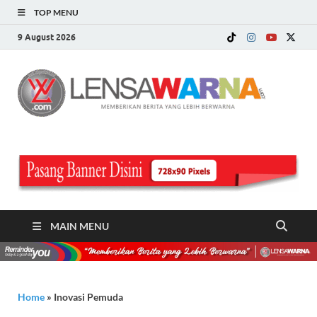
TOP MENU
9 August 2026
LE
Memberi
Berita ya
WA
Lebih
Berwarn
.c
MAIN MENU
Home
»
Inovasi Pemuda