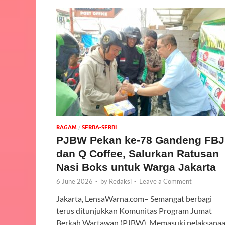
‎RAGAM
/
SERBA-SERBI
PJBW Pekan ke-78 Gandeng FBJ
dan Q Coffee, Salurkan Ratusan
Nasi Boks untuk Warga Jakarta
6 June 2026
-
by
Redaksi
-
Leave a Comment
Jakarta, LensaWarna.com– Semangat berbagi
terus ditunjukkan Komunitas Program Jumat
Berkah Wartawan (PJBW). Memasuki pelaksana