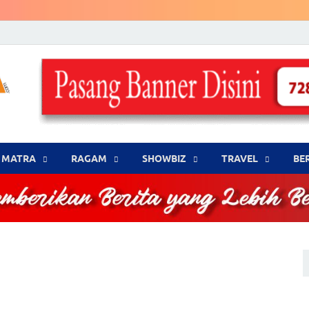
LENSA WARNA .com
Memberikan Berita yang Lebih Berwarna
MATRA
‎RAGAM
‎SHOWBIZ
‎TRAVEL
BE