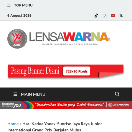
TOP MENU
6 August 2026
LE
Memberi
Berita ya
WA
Lebih
Berwarn
.c
MAIN MENU
Home
»
Hari Kedua Yonex-Sunrise Jaya Raya Junior
International Grand Prix Berjalan Mulus