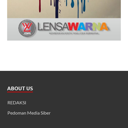
ABOUT US
REDAKSI
Pedoman Media Siber