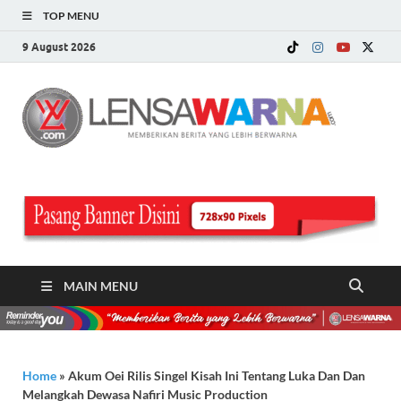
TOP MENU
9 August 2026
LE
Memberi
Berita ya
WA
Lebih
Berwarn
.c
MAIN MENU
Home
»
Akum Oei Rilis Singel Kisah Ini Tentang Luka Dan Dan
Melangkah Dewasa Nafiri Music Production