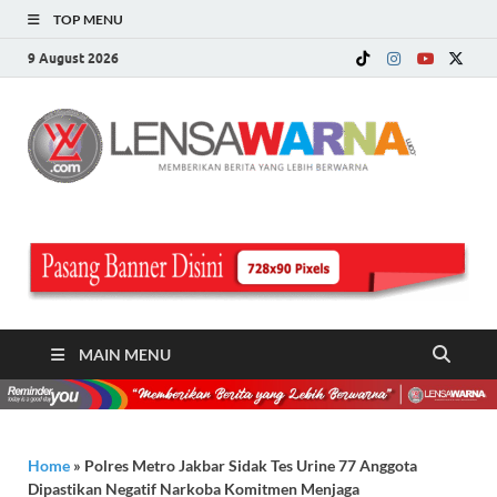
TOP MENU
9 August 2026
LE
Memberi
Berita ya
WA
Lebih
Berwarn
.c
MAIN MENU
Home
»
Polres Metro Jakbar Sidak Tes Urine 77 Anggota
Dipastikan Negatif Narkoba Komitmen Menjaga