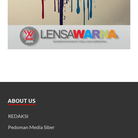
ABOUT US
REDAKSI
Pedoman Media Siber