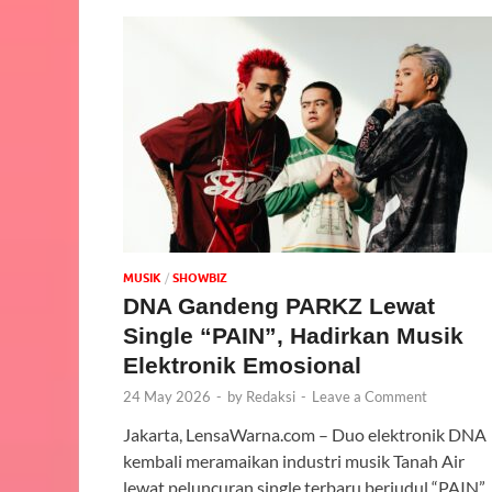
MUSIK
/
‎SHOWBIZ
DNA Gandeng PARKZ Lewat
Single “PAIN”, Hadirkan Musik
Elektronik Emosional
24 May 2026
-
by
Redaksi
-
Leave a Comment
Jakarta, LensaWarna.com – Duo elektronik DNA
kembali meramaikan industri musik Tanah Air
lewat peluncuran single terbaru berjudul “PAIN”.