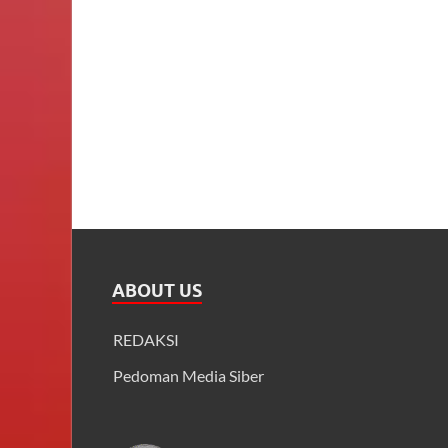
ABOUT US
REDAKSI
Pedoman Media Siber