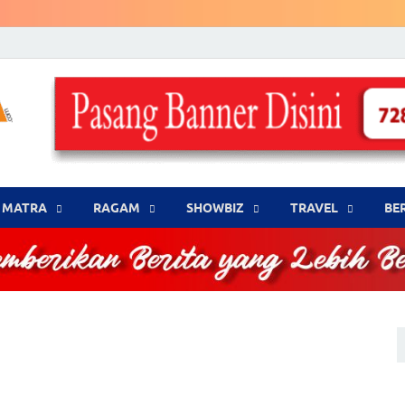
LENSA WARNA .com
Memberikan Berita yang Lebih Berwarna
MATRA
‎RAGAM
‎SHOWBIZ
‎TRAVEL
BE