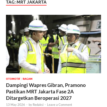
TAG:
MRT JAKARTA
OTOMOTIF
/
‎RAGAM
Dampingi Wapres Gibran, Pramono
Pastikan MRT Jakarta Fase 2A
Ditargetkan Beroperasi 2027
13 May 2026
-
by
Redaksi
-
Leave a Comment