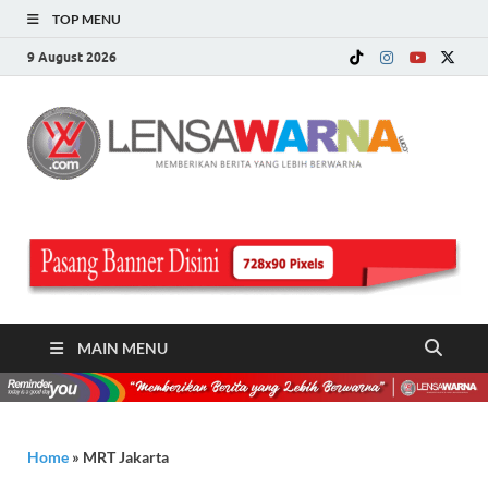
TOP MENU
9 August 2026
LE
Memberi
Berita ya
WA
Lebih
Berwarn
.c
MAIN MENU
Home
»
MRT Jakarta