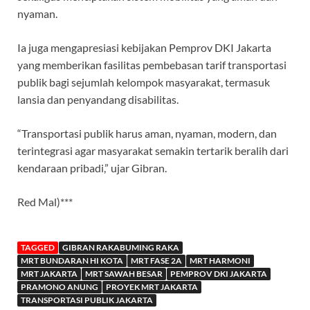
nyaman.
Ia juga mengapresiasi kebijakan Pemprov DKI Jakarta
yang memberikan fasilitas pembebasan tarif transportasi
publik bagi sejumlah kelompok masyarakat, termasuk
lansia dan penyandang disabilitas.
“Transportasi publik harus aman, nyaman, modern, dan
terintegrasi agar masyarakat semakin tertarik beralih dari
kendaraan pribadi,” ujar Gibran.
Red Mal)***
TAGGED
GIBRAN RAKABUMING RAKA
MRT BUNDARAN HI KOTA
MRT FASE 2A
MRT HARMONI
MRT JAKARTA
MRT SAWAH BESAR
PEMPROV DKI JAKARTA
PRAMONO ANUNG
PROYEK MRT JAKARTA
TRANSPORTASI PUBLIK JAKARTA