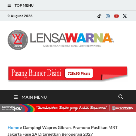
TOP MENU
9 August 2026
LE
Memberi
Berita ya
WA
Lebih
Berwarn
.c
MAIN MENU
Home
»
Dampingi Wapres Gibran, Pramono Pastikan MRT
Jakarta Fase 2A Ditargetkan Beroperasi 2027