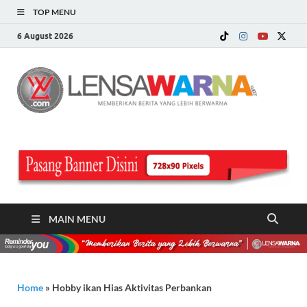
TOP MENU
6 August 2026
LE
Memberi
Berita ya
WA
Lebih
Berwarn
.c
MAIN MENU
Home
»
Hobby ikan Hias Aktivitas Perbankan